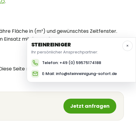
AQ
.
fähre Fläche in (m²) und gewünschtes Zeitfenster.
Einsatz mit Ihnen ab.
STEIN
REINIGER
×
Ihr persönlicher Ansprechpartner:
Telefon: +49 (0) 59575174188
Diese Seite macht deutlich, dass wir auch in
E‑Mail: info@steinreinigung-sofort.de
Jetzt anfragen