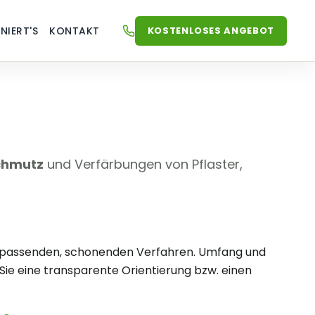
KOSTENLOSES ANGEBOT
NIERT'S
KONTAKT
JETZT ANRUFEN
+49 (0) 59575174188
Schmutz
und Verfärbungen von Pflaster,
it passenden, schonenden Verfahren. Umfang und
ie eine transparente Orientierung bzw. einen