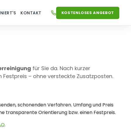
KOSTENLOSES ANGEBOT
NIERT'S
KONTAKT
JETZT ANRUFEN
+49 (0) 59575174188
erreinigung
für Sie da. Nach kurzer
en Festpreis – ohne versteckte Zusatzposten.
ssenden, schonenden Verfahren. Umfang und Preis
e transparente Orientierung bzw. einen Festpreis.
AQ
.