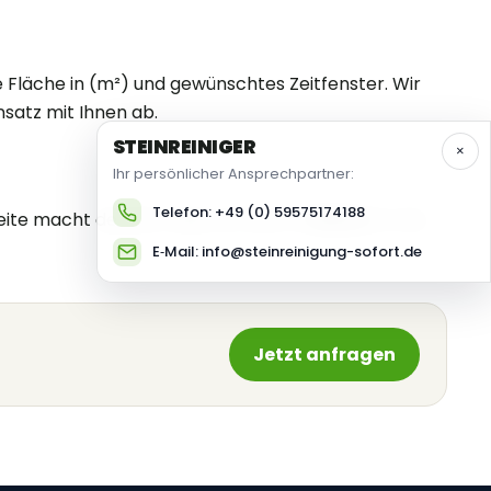
e Fläche in (m²) und gewünschtes Zeitfenster. Wir
satz mit Ihnen ab.
STEIN
REINIGER
×
Ihr persönlicher Ansprechpartner:
Telefon: +49 (0) 59575174188
eite macht deutlich, dass wir auch in
Mainz
für Sie
E‑Mail: info@steinreinigung-sofort.de
Jetzt anfragen