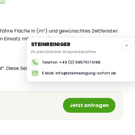
AQ
.
efähre Fläche in (m²) und gewünschtes Zeitfenster.
Einsatz mit Ihnen ab.
STEIN
REINIGER
×
Ihr persönlicher Ansprechpartner:
Telefon: +49 (0) 59575174188
. Diese Seite macht deutlich, dass wir auch in
E‑Mail: info@steinreinigung-sofort.de
Jetzt anfragen