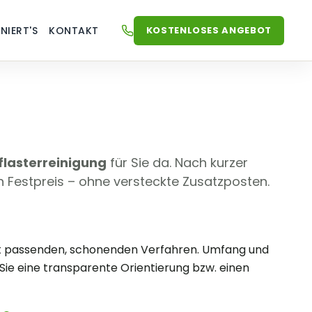
KOSTENLOSES ANGEBOT
NIERT'S
KONTAKT
JETZT ANRUFEN
+49 (0) 59575174188
flasterreinigung
für Sie da. Nach kurzer
en Festpreis – ohne versteckte Zusatzposten.
mit passenden, schonenden Verfahren. Umfang und
ie eine transparente Orientierung bzw. einen