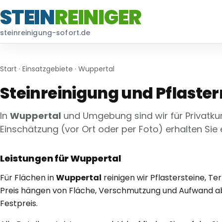
STEIN
REINIGER
steinreinigung-sofort.de
Start
·
Einsatzgebiete
· Wuppertal
Steinreinigung und Pflaste
In
Wuppertal
und Umgebung sind wir für Privatk
Einschätzung (vor Ort oder per Foto) erhalten Sie
Leistungen für Wuppertal
Für Flächen in
Wuppertal
reinigen wir Pflastersteine, 
Preis hängen von Fläche, Verschmutzung und Aufwand ab 
Festpreis.