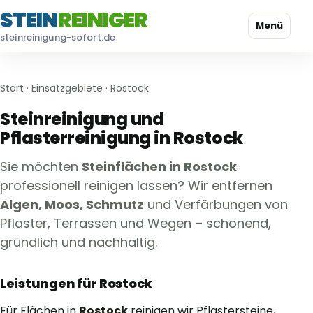
STEIN
REINIGER
Menü
steinreinigung-sofort.de
Start
·
Einsatzgebiete
· Rostock
Steinreinigung und
Pflasterreinigung in Rostock
Sie möchten
Steinflächen in Rostock
professionell reinigen lassen? Wir entfernen
Algen, Moos, Schmutz
und Verfärbungen von
Pflaster, Terrassen und Wegen – schonend,
gründlich und nachhaltig.
Leistungen für Rostock
Für Flächen in
Rostock
reinigen wir Pflastersteine,