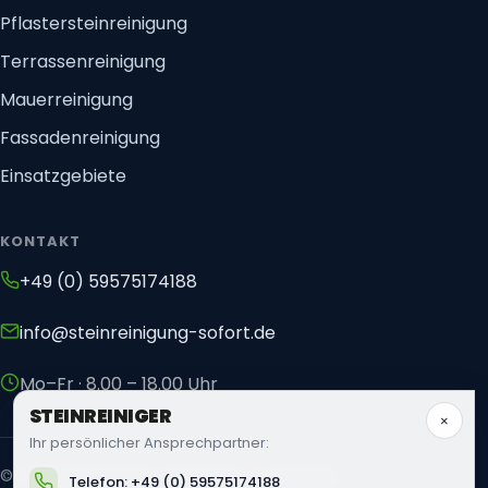
Pflastersteinreinigung
Terrassenreinigung
Mauerreinigung
Fassadenreinigung
Einsatzgebiete
KONTAKT
+49 (0) 59575174188
info@steinreinigung-sofort.de
Mo–Fr · 8.00 – 18.00 Uhr
STEIN
REINIGER
×
Ihr persönlicher Ansprechpartner:
©
2026
Steinreiniger. Alle Rechte vorbehalten.
Telefon: +49 (0) 59575174188