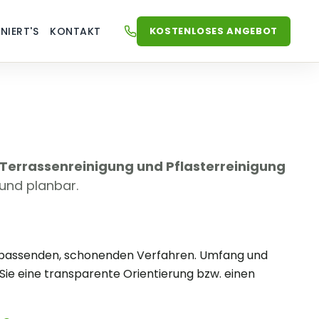
KOSTENLOSES ANGEBOT
NIERT'S
KONTAKT
JETZT ANRUFEN
+49 (0) 59575174188
 Terrassenreinigung und Pflasterreinigung
und planbar.
it passenden, schonenden Verfahren. Umfang und
ie eine transparente Orientierung bzw. einen