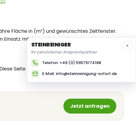
AQ
.
fähre Fläche in (m²) und gewünschtes Zeitfenster.
Einsatz mit Ihnen ab.
STEIN
REINIGER
×
Ihr persönlicher Ansprechpartner:
Telefon: +49 (0) 59575174188
iese Seite macht deutlich, dass wir auch in
E‑Mail: info@steinreinigung-sofort.de
Jetzt anfragen