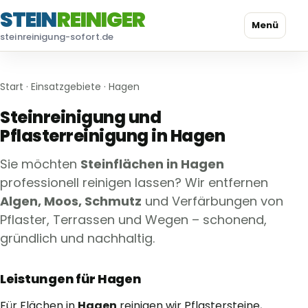
STEIN
REINIGER
Menü
steinreinigung-sofort.de
Start
·
Einsatzgebiete
· Hagen
Steinreinigung und
Pflasterreinigung in Hagen
Sie möchten
Steinflächen in Hagen
professionell reinigen lassen? Wir entfernen
Algen, Moos, Schmutz
und Verfärbungen von
Pflaster, Terrassen und Wegen – schonend,
gründlich und nachhaltig.
Leistungen für Hagen
Für Flächen in
Hagen
reinigen wir Pflastersteine,