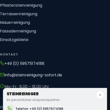
Pflastersteinreinigung
Terrassenreinigung
Mauerreinigung
Fassadenreinigung
Einsatzgebiete
KONTAKT
+49 (0) 59575174188
info@steinreinigung-sofort.de
Mo–Fr · 8.00 – 18.00 Uhr
STEIN
REINIGER
×
Ihr persönlicher Ansprechpartner:
©
2026
Steinreiniger. Alle Rechte vorbehalten.
Telefon: +49 (0) 59575174188